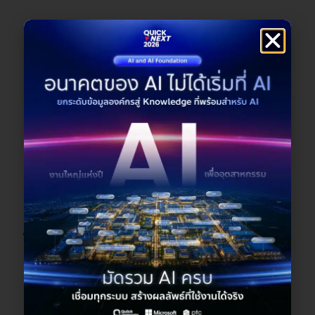
Universal device support
รองรับอุปกรณ์ได้หลากหลายรูปแบบ ทั้ง มือถิอ
แท็บเล็ต PC โน๊ตบุค และ แว่น 2D Eyewear ทำให้
เชื่อมต่อระหว่างผู้เชี่ยวชาญกับผู้ปฎิบัติงานได้