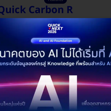
Quick Carbon R
ร์บอน รองรับ ESG, ISO 14064 ใช้ AI คาดการณ์คาร์บอน
arbon Offset & Trading พร้อมสร้าง รายงานอัตโนมัติ ตาม
้อมูล เพื่อช่วยลดคาร์บอนอย่างมีประสิทธิภาพ
การทำนายและ
ติดตามและแจ้งเตือน
วิเ
จำลองคาร์บอน
แบบเรียลไทม์
เปร
การปฏิบัติตาม
ระบบซื้อขายและ
การรวมศูนย์ข้อมูลแ
มาตรฐานสากล
ชดเชยคาร์บอน
เชื่อมต่อกับทุกแพ
n เชื่อมข้อมูลพลังงานตามกรอ
เคราะห์การใช้พลังงานแยกตามพื้นที่ ทรัพย์สิน แหล่งพลังงาน และการใช้
รองรับข้อมูล Daily, Hourly หรือรายกะผลิต