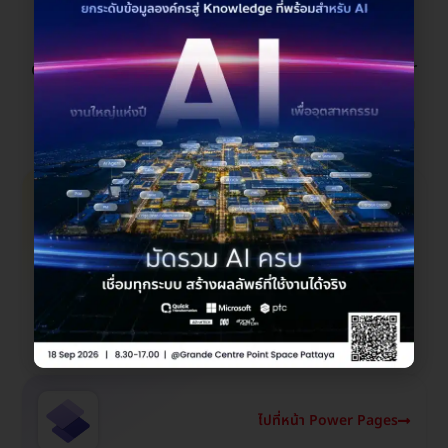
ร่วมมือกัน
สร้างโซลูชันทางธุรกิจแบบครบวงจรที่ทรงประสิทธิภาพ
ด้วยการเชื่อมต่อ Power Apps ใน Microsoft Power
Platform ทั้งหมดและกับ Copilot, Microsoft 365,
Dynamics 365, Azure รวมถึงแอป อื่นๆ อีกมากมาย
เพื่อขับเคลื่อนนวัตกรรมให้ทั่วองค์กรของคุณ
ไปที่หน้า Power BI
Power BI
รวมข้อมูลจากหลายแหล่งเพื่อสร้างแดชบอร์ดและรายงาน
เชิงโต้ตอบแบบสมจริงเพื่อให้ข้อมูลเชิงลึกที่ใช้ได้จริงและขับ
เคลื่อนผลลัพธ์ทางธุรกิจ
ไปที่หน้า Power Pages