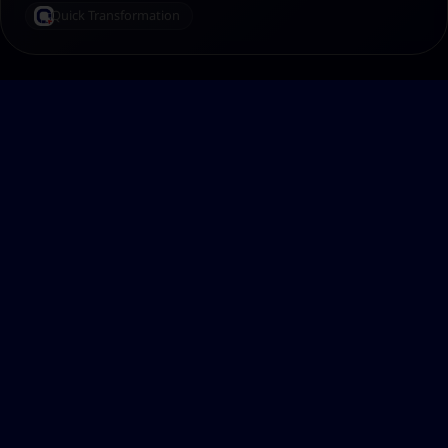
Quick Transformation
QOOT AI
AI ที่
อ่านธุรกิจ
คุณได้
จริง
Qoot AI เป็น AI Coordination Layer ที่อยู่บน ERP,