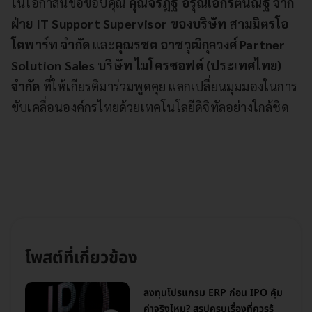
ในโอกาสนี้ขอขอบคุณ
คุณจิรัฎฐ์ อรุณเอกรัตนณัฐ จาก
ฝ่าย IT Support Supervisor ของบริษัท สามมิตรโอ
โตพาร์ท จำกัด
และ
คุณรชต อาชวุฒิกุลวงศ์ Partner
Solution Sales บริษัท ไมโครซอฟต์ (ประเทศไทย)
จำกัด
ที่ให้เกียรติมาร่วมพูดคุย แลกเปลี่ยนมุมมองในการ
ขับเคลื่อนองค์กรไทยด้วยเทคโนโลยีดิจิทัลอย่างใกล้ชิด
โพสต์ที่เกี่ยวข้อง
ลงทุนโปรแกรม ERP ก่อน IPO คุ้ม
ค่าจริงไหม? สรุปครบเรื่องที่ควรรู้