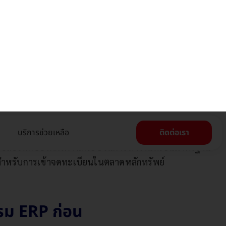
ริหารและปรับปรุงองค์กรให้พร้อมเข้า IPO ได้อย่าง
ญก่อน IPO
พยากรได้อย่างเป็นระบบและแม่นยำ ไม่เพียงแต่ช่วย
ชื่อถือให้กับองค์กรผ่านกระบวนการทำงานที่เป็นมาตรฐาน
มสำหรับการเข้าจดทะเบียนในตลาดหลักทรัพย์
รม ERP ก่อน