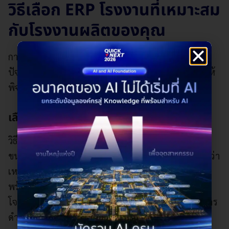
วิธีเลือก ERP โรงงานที่เหมาะสม
กับโรงงานผลิตของคุณ
การเลือกแบรนด์ที่เหมาะสมกับธุรกิจของตนเองจึงเป็น
ปัจจัยสำคัญลำดับต้น ๆ ที่ไม่ควรมองข้าม โดยแนะนำให้
พิจารณาจากองค์ประกอบหลัก ดังนี้
เลือกตามขนาดโรงงาน
วิธีเลือก
ERP สำหรับโรงงาน
ควรเริ่มจากการประเมิน
ขนาดและลักษณะการดำเนินงานของธุรกิจตนเองก่อนว่า
เหมาะสมกับระบบ ERP ใด เนื่องจากแต่ละโซลูชันก็มา
พร้อมความสามารถที่ต่างกัน ซึ่งออกแบบมาเพื่อตอบ
โจทย์การทำงานของโรงงานแต่ละขนาดและรูปแบบการ
ดำเนินงาน