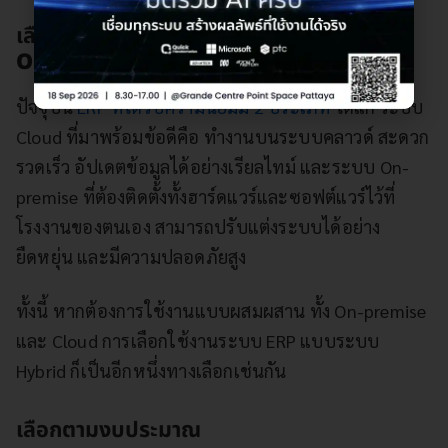
เลือกตามประเภท
ERP รูปแบบ Cloud หรือ
On-premise
ปัจจุบัน
ERP ที่ได้รับความนิยมมี 2 ประเภท
ได้แก่ ระบบ
Cloud ที่มาพร้อมข้อดีคือ ทำงานบนระบบคลาวด์ สะดวก
รวดเร็ว อัปเดตข้อมูลได้อย่างเรียลไทม์ และระบบ On-
premise ที่ต้องติดตั้งทั้งฮาร์ดแวร์และซอฟต์แวร์ไว้ที่
โรงงานของตนเอง สามารถปรับแต่งระบบได้อย่าง
ยืดหยุ่น และมีความปลอดภัยสูง
ทั้งนี้ หากต้องการใช้งานแบบผสมผสาน ทั้ง On-premise
และ Cloud การเลือกใช้งานระบบ ERP แบบระบบ
Hybrid ก็เป็นอีกหนึ่งทางเลือกเช่นกัน
เลือกตามงบประมาณ