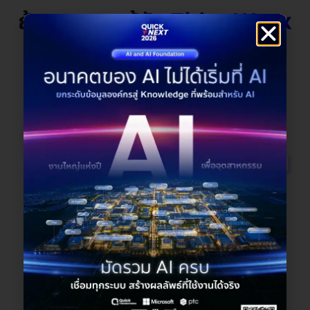
ถ้าคุณอยากรู้จัก
ThingWorx
มากขึ้น ความรู้ถูกรวบรวมไว้
แล้วที่นี่
อ่านบทความเกี่ยวกับ ThingWorx ทั้งหมด