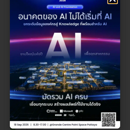
M365 Copilot อัปเดตปลายปี
2025: รู้ก่อน ใช้ก่อน ทำงานไวขึ้นใน
ปี 2026
มกราคม 15, 2026
สร้าง AI-Agent ผู้ช่วยอัจฉริยะจาก
Microsoft Copilot
กรกฎาคม 9, 2025
Copilot in M365(Office)จะช่วย
เพิ่ม Productivity ให้คุณและ
องค์กรอย่างไรบ้าง
มีนาคม 25, 2025
Data Tag Dictionary by