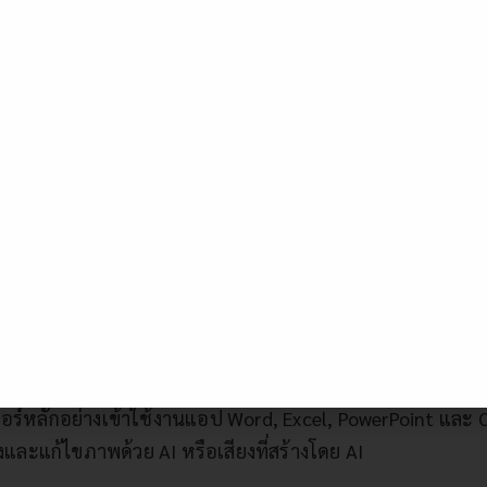
งที่ใช้งานได้ :
-5 ออกคำสั่งเพื่อค้นหา วิเคราะห์ข้อมูล และสร้างบทความ
ำกัดเรื่อง Limit สามารถสร้างรูป หรือใส่ไฟล์ได้มากขึ้น
งานได้ทั้งบนเว็บไซต์ แอปพลิเคชันมือถือ Windows และ macO
 Copilot สำหรับบุคคล
ู้ใช้ Microsoft 365 แบบบุคคล มีให้เลือกถึง 3 แบบการใช้งา
365 Personal 9.99$/เดือน
สำหรับ 1 คน
อร์หลักอย่างเข้าใช้งานแอป Word, Excel, PowerPoint และ Out
างและแก้ไขภาพด้วย AI หรือเสียงที่สร้างโดย AI