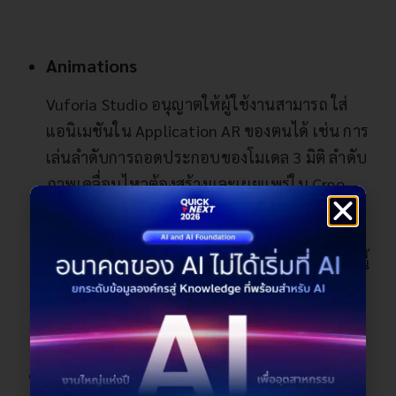
Animations
Vuforia Studio อนุญาตให้ผู้ใช้งานสามารถ ใส่
แอนิเมชันใน Application AR ของตนได้ เช่น การ
เล่นลำดับการถอดประกอบของโมเดล 3 มิติ ลำดับ
ภาพเคลื่อนไหวต้องสร้างและเผยแพร่ใน Creo
Illustrate และนำเข้ามาใน Vuforia Studio เป็น
ไฟล์ PVZ ที่มีไฟล์ลำดับ PVI สตูดิโอ Vuforia มีวิด
เจ็ต “ปุ่ม” ที่สามารถใช้เพื่อเรียกภาพเคลื่อนไหวนี้
ในตอนที่คลิกได้
Assisted Reality