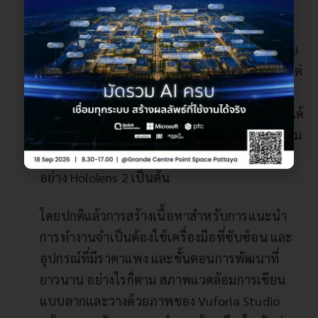
Assisted Reality ช่วยให้ผู้ปฏิบัติงานดูข้อมูล 2D
แบบเรียลไทม์บนอุปกรณ์ แว่นตาอัจฉริยะ 3D โดย
ไม่ต้องเปลี่ยนสิ่งที่ผู้ปฏิบัติงานเห็นในโลกจริง ๆ แต่
จะแสดงให้เห็นในโลกเสมือน ประสบการณ์
Assisted Reality นั้นควบคุมด้วยเสียงและรับชมได้
โดยแว่นตาอัจฉริยะ 3D โดยไม่ต้องใช้อุปกรณ์เสริม
บนศีรษะ AR แบบเดิม ๆ เช่น แว่นตาอัจฉริยะ 3D
อย่าง Hololens 2 เป็นต้น
โดยปกติแล้วการสร้างเนื้อหาสำหรับการแนะนำ
การทำงานจำเป็นต้องใช้เครื่องมือที่ซับซ้อน และ
อุปกรณ์ที่มีราคาแพง และขั้นตอนการพัฒนาที่
ยาวนาน อย่างไรก็ตาม สภาพแวดล้อมการเขียน
แบบลากและวางด้วยภาพของ Vuforia Studio