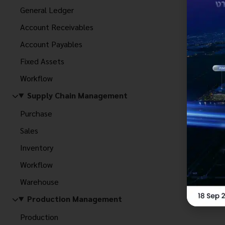
General Ledger
Account Receivables
Account Payables
Fixed Assets
Workflow
Supply Chain Management
Purchase
Sales
Inventory
Workflow
Warehouse
Production Management
Production