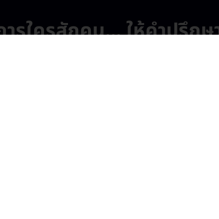
ารใครสักคน... ให้คำปรึกษาอ
ร้อมช่วยเหลือ ทั้ง IT, OT หรือ AI เราจะทำใ
ปรึกษา Quick Transformation ฟรี
รู้จักกันมากขึ้น
ข้อมูลองค์กร
mpany Limited
สารจากผู้บริหาร
เรื่องราวความสำเร็จ