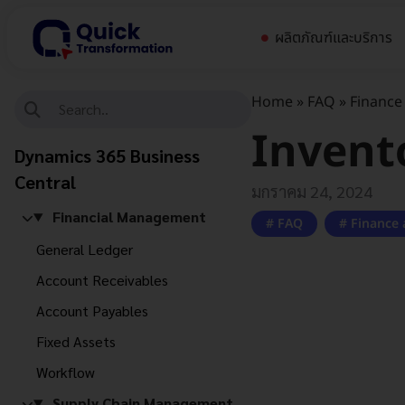
ผลิตภัณฑ์และบริการ
Home
»
FAQ
»
Finance
Invent
Dynamics 365 Business
Central
มกราคม 24, 2024
Financial Management
FAQ
,
Finance
General Ledger
Account Receivables
Account Payables
Fixed Assets
Workflow
Supply Chain Management