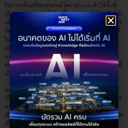
ในการเคลื่อนที่ของหุ่นยนต์ โดย QR code ตัว ใช้พื้นที่
เพียง 1.10 เมตร และใช้มุมเลี้ยว 90 องศา ไม่ต้องตีวงโค้ง
เหมือนในอดีต ประหยัดพื้นที่ในการเคลื่อนที่ ขณะที่การ
จัดวางแร็ค (rack) สามารถวางชิดเรียงต่อกันได้ ใช้พื้นที่
ในคลังสินค้าได้คุ้มค่ามากขึ้น โดยหุ่นยนต์จะเคลื่อนที่
เข้าไปใต้แร็ค แล้วยกแร็คไปวางยังสเตชันที่กำหนด
นอกจากนี้ ยังมีระบบความปลอดภัย ติดตั้งเซ็นเซอร์
ตรวจจับ เมื่อมีคนหรือวัตถุเคลื่อนที่ตัดหน้า จะหยุดทันที
เมื่อปลอดภัยแล้วจึงเคลื่อนที่ต่อ
Quick ERP เป็นบริษัทด้านเทคโนโลยีของไทยที่
เชี่ยวชาญทั้งด้านการวางระบบ
ERP
และ AGV จึงต่อยอด
ความชำนาญดังกล่าวสู่การพัฒนาซอฟต์แวร์ WCS มา
เชื่อมสมองของหุ่นยนต์ AGV เข้ากับซอฟต์แวร์ WMS เกิด
เป็นแพล็ตฟอร์มและโซลูชันการทำงานของหุ่นยนต์กับ