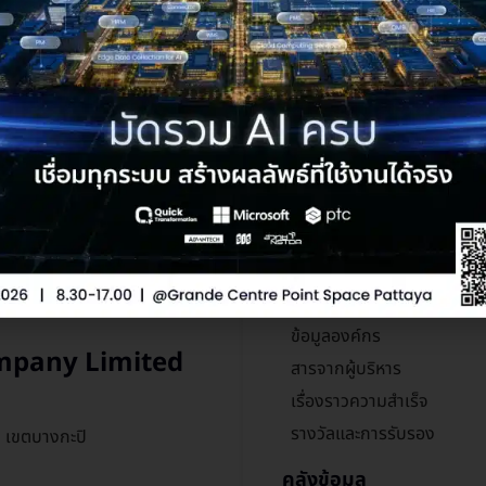
ารใครสักคน... ให้คำปรึกษาอ
ร้อมช่วยเหลือ ทั้ง IT, OT หรือ AI เราจะทำใ
ปรึกษา Quick Transformation ฟรี
รู้จักกันมากขึ้น
ข้อมูลองค์กร
mpany Limited
สารจากผู้บริหาร
เรื่องราวความสำเร็จ
รางวัลและการรับรอง
ก เขตบางกะปิ
คลังข้อมูล