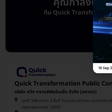
คุณกำลังต้องก
ทีม Quick Transformation พ
Quick Transformation Public Co
บริษัท ควิก ทรานส์ฟอร์เมชั่น จำกัด (มหาชน)
เลขที่ 348 อาคาร 3 ชั้นที่ 9 ถนนรามคำแหง แขวงหัวหมา
กรุงเทพมหานคร 10240