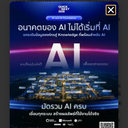
ผลิต, KPI ทำให้ข้อมูลจาก Sensor ที่เคยอ่านได้
เฉพาะค่าตัวเลข กลายเป็นข้อมูลเชิงความหมายที่
นำไปใช้ได้จริง ลดงาน Manual Mapping ได้อย่าง
มาก
3) Multi-Model Data Storage &
Provisioning
ภายในระบบมีฐานข้อมูล Multi-Model รองรับ
Time-Series, Graph, Document และ Relational
Data ช่วยให้สามารถจัดเก็บข้อมูลที่หลากหลายได้
ในระบบเดียว พร้อมกำหนด Data Retention ตาม
มาตรฐานของโรงงาน และส่งข้อมูลต่อไปยังระบบ
อื่น เช่น ERP, BI, Analytics Tools เพื่อใช้งานต่อย