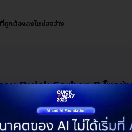
ี่ถูกต้องลงในช่องว่าง
าม Quick Carbon R โซลูชั
Footprint เพื่อองค์กร QOO
์ใดที่ช่วยให้การนำเข้าข้อมูลคา
อย่างอัตโนมัติ โดยไม่ต้องกรอ