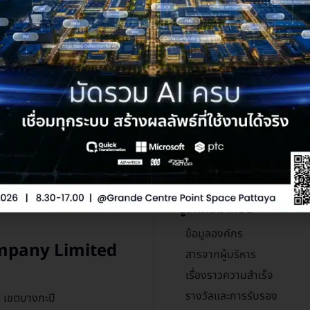
ารใครสักคน... ให้คำปรึกษาอ
ร้อมช่วยเหลือ ทั้ง IT, OT หรือ AI เราจะทำใ
ปรึกษา Quick Transformation ฟรี
รู้จักกันมากขึ้น
ข้อมูลองค์กร
mpany Limited
สารจากผู้บริหาร
เรื่องราวความสำเร็จ
รางวัลและการรับรอง
ก เขตบางกะปิ