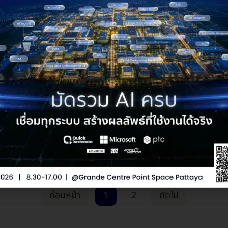
365
Copilot
Microsoft 365
0, 2025
มีนาคม 25, 2025
int Agents คือ AI Agent
Copilot in M365(Office)จะ
รู้ใจทีมของคุณ
Productivity ให้คุณและอง
อย่างไรบ้าง
ก่อนหน้า
1
2
ถัดไป